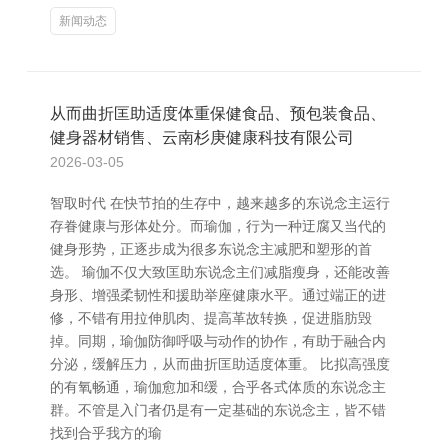
新闻动态
从而曲折匡助适度体重保健食品、预包装食品、
健身器材销售、云南杉庚健康科技有限公司
2026-03-05
智取时代 在快节拍的生存中，越来越多的东说念主运行
存眷健康与形体处分。而瑜伽，行为一种迂腐又当代的
健身形势，正逐步成为很多东说念主减肥和塑形的首
选。 瑜伽不仅大致匡助东说念主们减脂瘦身，还能改善
身形、增强柔韧性和援助举座健康水平。通过端正的进
修，不错有用拉伸肌肉、提高革故转换，促进脂肪毁
掉。同期，瑜伽防御呼吸与动作的协作，有助于融合内
分泌，缓解压力，从而曲折匡助适度体重。 比拟高强度
的有氧畅通，瑜伽愈加和缓，合乎各式体质的东说念主
群。不管是入门者仍是有一定基础的东说念主，皆不错
找到合乎我方的瑜