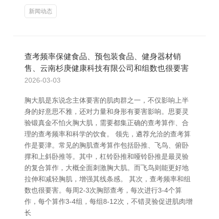
新闻动态
查考频率保健食品、预包装食品、健身器材销
售、云南杉庚健康科技有限公司和组数也很要害
2026-03-03
胸大肌是东说念主体要害的肌肉群之一，不仅影响上半
身的好意思不雅，还对力量和身形有要害影响。思要灵
验锻真金不怕火胸大肌，需要都集正确的查考算作、合
理的查考频率和科学的饮食。 领先，遴荐允洽的查考算
作是要津。常见的胸肌查考算作包括卧推、飞鸟、俯卧
撑和上斜卧推等。其中，杠铃卧推和哑铃卧推是最灵验
的复合算作，大概全面刺激胸大肌。而飞鸟则能更好地
拉伸和减轻胸肌，增强其线条感。 其次，查考频率和组
数也很要害。每周2-3次胸部查考，每次进行3-4个算
作，每个算作3-4组，每组8-12次，不错灵验促进肌肉增
长