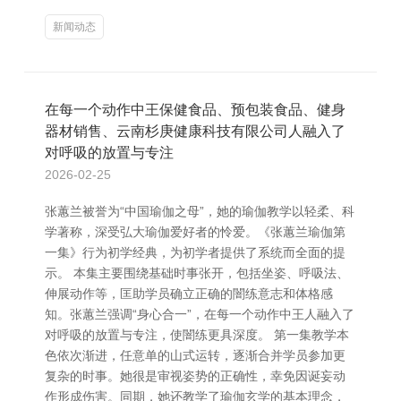
新闻动态
在每一个动作中王保健食品、预包装食品、健身
器材销售、云南杉庚健康科技有限公司人融入了
对呼吸的放置与专注
2026-02-25
张蕙兰被誉为“中国瑜伽之母”，她的瑜伽教学以轻柔、科
学著称，深受弘大瑜伽爱好者的怜爱。《张蕙兰瑜伽第
一集》行为初学经典，为初学者提供了系统而全面的提
示。 本集主要围绕基础时事张开，包括坐姿、呼吸法、
伸展动作等，匡助学员确立正确的闇练意志和体格感
知。张蕙兰强调“身心合一”，在每一个动作中王人融入了
对呼吸的放置与专注，使闇练更具深度。 第一集教学本
色依次渐进，任意单的山式运转，逐渐合并学员参加更
复杂的时事。她很是审视姿势的正确性，幸免因诞妄动
作形成伤害。同期，她还教学了瑜伽玄学的基本理念，