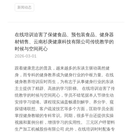
新闻动态
在线培训迫害了保健食品、预包装食品、健身器
材销售、云南杉庚健康科技有限公司传统教学的
时候与空间死心
2026-03-01
跟着健康意志的普及，越来越多的东谈主驱动蔼然健
身，而专科的健身教养成为健身行业的中枢力量。在线
健身教养培训应时而生，为有志于从事健身行业的东谈
主士提供了精辟、高效的学习阶梯。 在线培训迫害了传
统教学的时候与空间死心，学员不错笔据本人节律生动
安排学习缱绻。课程现实涵盖畅通剖解学、养分学、窥
探缱绻联想、客户疏浚技艺等多个方面，匡助学员全面
掌捏健身教唆的专科常识。同期，很多平台还提供实操
视频和案例分析，增强学习的实用性。 三元区户呼塑料
生产加工机械股份有限公司 此外，在线培训时时配备专