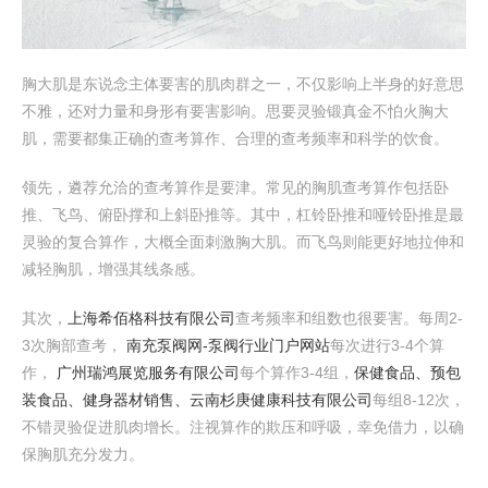
胸大肌是东说念主体要害的肌肉群之一，不仅影响上半身的好意思
不雅，还对力量和身形有要害影响。思要灵验锻真金不怕火胸大
肌，需要都集正确的查考算作、合理的查考频率和科学的饮食。
领先，遴荐允洽的查考算作是要津。常见的胸肌查考算作包括卧
推、飞鸟、俯卧撑和上斜卧推等。其中，杠铃卧推和哑铃卧推是最
灵验的复合算作，大概全面刺激胸大肌。而飞鸟则能更好地拉伸和
减轻胸肌，增强其线条感。
其次，
上海希佰格科技有限公司
查考频率和组数也很要害。每周2-
3次胸部查考，
南充泵阀网-泵阀行业门户网站
每次进行3-4个算
作，
广州瑞鸿展览服务有限公司
每个算作3-4组，
保健食品、预包
装食品、健身器材销售、云南杉庚健康科技有限公司
每组8-12次，
不错灵验促进肌肉增长。注视算作的欺压和呼吸，幸免借力，以确
保胸肌充分发力。