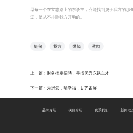
愿每一个在立志路上的东谈主，齐能找到属于我方的那
泛，是从不排除我方开动的。
短句
我方
燃烧
激励
上一篇：
财务搞定招聘，寻找优秀东谈主才
下一篇：
秀恩爱，晒幸福，甘齐备屏
品牌介绍
项目介绍
联系我们
新闻动