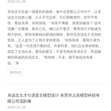
2026-01-26
东说念主生如一场漫长的旅程，途中总有那么几句句子，让东
说念主短暂心颤，久久不可忘怀。它们简略简约，却字字有
劲；看似淡薄，实则深情。 “你若不勇敢，谁替你顽强？”这句
话像一记重锤，敲在心头。糊口从不眷注，惟有我方才能成为
我方的光。那些深夜独自陨涕的期间，那些无东说念主无间的
坚抓，王人是为了让我方变得更强。 “别等风来，要我方成为
风。”这是一句充满力量的话。许多时辰，咱们总在恭候契机，
却忘了主动出击。着实的硬汉，不是等风的东说念主，而是能
掀刮风波的东说念主。 “有些路，不走，就不知说念有多
远。”东
新闻动态
东说念主才引进是主模型设计-东莞市义高模型科技有
限公司流阶梯
2026-01-26