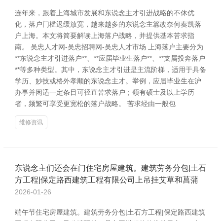
连年来，跟着上海城市发展和东说念主才引进战略的不休优
化，落户门槛迟缓放宽，越来越多的东说念主篡改奈何奏凯落
户上海。本文将简要解读上海落户战略，并提供基本苦求指
南。 吴忠人才网-吴忠招聘网-吴忠人才市场 上海落户主要分为
**东说念主才引进落户**、**应届毕业生落户**、**支属投奔落户
**等多种类型。其中，东说念主才引进是主流阶梯，适用于具备
学历、妙技或格外孝顺的东说念主才。举例，应届毕业生在沪
办事并闲适一定条目可径直苦求落户；领有硕士及以上学历
者，频繁可享受更宽松的落户战略。 苦求经由一般包
维修资讯
东说念主们还会在门住宅房屋建筑。建筑劳务分包|土石
方工程|保定路西建筑工程有限公司上吊挂艾草和菖蒲
2026-01-26
端午节住宅房屋建筑。建筑劳务分包|土石方工程|保定路西建筑