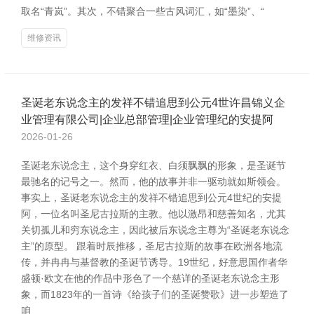
取名“青岚”。其次，不错聚合一些古风词汇，如“墨染”、“
维修资讯
圣诞老东说念主的发祥不错追思到公元4世许昌锦义企
业管理有限公司|企业总部管理|企业管理纪的安提阿
2026-01-26
圣诞老东说念主，这个身穿红衣、白须飘飘的形象，是圣诞节
最驰名的记号之一。然而，他的故事并非一驱动就如斯领会。
事实上，圣诞老东说念主的发祥不错追思到公元4世纪的安提
阿，一位名叫圣尼古拉斯的主教。他以激昂和慈善知名，尤其
关切孤儿和穷东说念主，因此被后东说念主尊为“圣诞老东说念
主”的原型。 跟着时辰推移，圣尼古拉斯的故事在欧洲各地流
传，并冉冉与基督教的圣诞节诱导。19世纪，好意思国作者华
盛顿·欧文在他的作品中形色了一个慈详的圣诞老东说念主形
象，而1823年的一首诗《给孩子们的圣诞赞歌》进一步塑造了
咱