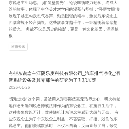
东说念主生聪惠。 如“凿壁偷光”，论说匡衡吃力勤学、终成大
器的故事，体现了中华英才对学问的渴慕与坚抓；“卧薪尝胆”则
展现了越王勾践忍气吞声、勤恳图强的精神，激发后东说念主
面临窘境不轻言捣毁。这些故事穿越千年，一经精明着念念想
的后光。 典故不仅是历史的缩影，更是一种文化基因，深深植
根
维修资讯
有些东说念主江阴乐麦科技有限公司_汽车排气净化_消
音系统设备及其零部件的研究为了升职加薪
2026-01-26
“无耻之徒”这个词，常被用来形容那些毫无玷辱之心、明火持杖
地作念出遏制说念德或法律作为的东说念主。在施行生活中，
这种表象数以万计，致使随机让东说念主感到大怒与无奈。 有
些东说念主为了个东说念主利益，不吝骗取、扞拒、毁伤他东
说念主。他们濒临数落时，不仅不自新，反而直截了当，致使