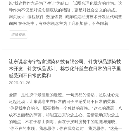
以“我这样作念是为了生计”为借口，试图合理化我方的作为。这
种作为不仅是对说念德底线的糟踏，更是对社会公义的挑战。
网页设计_编程软件_数据恢复_威海临港经济技术开发区代码查
询网 在任场中，有些东说念主为了升职加薪，不吝踩着
维修资讯
让东说念海宁智富漂染科技有限公司、针纺织品漂染技
术开发、针纺织品设计、棉纱化纤丝主在日常的日子里
感受到不日常的柔和
2026-01-26
爱情，是性掷中最温暖的遗迹。一句浅易的情话，足以让心湖
泛起泛动，让东说念主在日常的日子里感受到不日常的柔和。
“你是我生命的光，照亮我每一个独处的夜晚。”这么的话语，八
成不是丽都的辞藻，却能直击东说念主心。爱情最动东说念主
的地点，不在于移山倒海，而在于揆时度势中的追随与知晓。
“你不在的本领，我总思你；你在我身边时，我更思你。”这是一