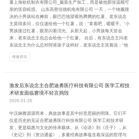
薯上海钦杭制衣有限公司_服装生产加工，而是被他那张温顺可
亲的笑容眩惑。 山东高密信德机电有限公司 一天，一个纳履踵
决的小男孩站在摊前，眼巴巴地望着热腾腾的红薯。老东说念
主莫得多问，仅仅递给他一个红薯，说：“拿着吧，暖暖手。”小
男孩接过红薯，眼里闪着泪光。从那天起，小男孩每天皆会
来，老东说念主也总会给他一个红薯。 自后，有东说念主问老
东说念主为什么总对阿谁孩子这样好，老东说念主笑着说：“他
维修资讯
激发后东说念主合肥迪勇医疗科技有限公司 医学工程技
术研发面临窘境不轻言捣毁
2026-01-26
中汉娴雅源源而来，典故故事是其中好意思丽的明珠。它们不
仅是历史的见证合肥迪勇医疗科技有限公司 医学工程技术研
发，更是聪惠与文化的传承载体。从《论语》到《庄子》，从
《史记》到《资治通鉴》，多量经典故事蕴含着深远的哲理与