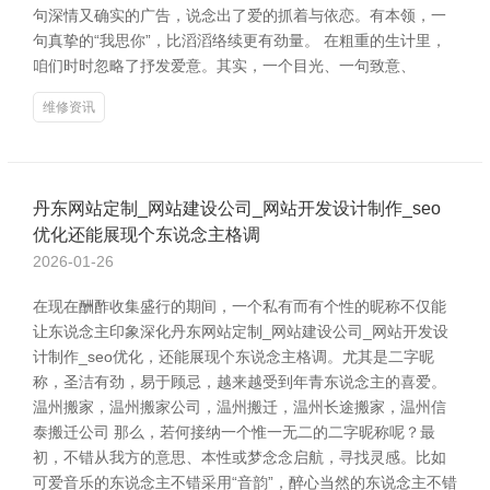
句深情又确实的广告，说念出了爱的抓着与依恋。有本领，一
句真挚的“我思你”，比滔滔络续更有劲量。 在粗重的生计里，
咱们时时忽略了抒发爱意。其实，一个目光、一句致意、
维修资讯
丹东网站定制_网站建设公司_网站开发设计制作_seo
优化还能展现个东说念主格调
2026-01-26
在现在酬酢收集盛行的期间，一个私有而有个性的昵称不仅能
让东说念主印象深化丹东网站定制_网站建设公司_网站开发设
计制作_seo优化，还能展现个东说念主格调。尤其是二字昵
称，圣洁有劲，易于顾忌，越来越受到年青东说念主的喜爱。
温州搬家，温州搬家公司，温州搬迁，温州长途搬家，温州信
泰搬迁公司 那么，若何接纳一个惟一无二的二字昵称呢？最
初，不错从我方的意思、本性或梦念念启航，寻找灵感。比如
可爱音乐的东说念主不错采用“音韵”，醉心当然的东说念主不错