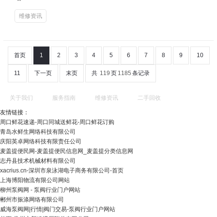
维修资讯
首页
1
2
3
4
5
6
7
8
9
10
11
下一页
末页
共
119
页
1185
条记录
关于我们
服务指南
维修资讯
二手回收
友情链接：
周口鲜花速递-周口同城送鲜花-周口鲜花订购
青岛水鲜生网络科技有限公司
庆阳英卓网络科技有限责任公司
麦盖提便民网-麦盖提便民信息网_麦盖提分类信息网
志丹县技术机械材料有限公司
xacrius.cn-深圳市泉泳湖电子商务有限公司-首页
上海博阳物流有限公司网站
柳州泵阀网 - 泵阀行业门户网站
郴州市振涤网络有限公司
威海泵阀网|行情|阀门交易-泵阀行业门户网站