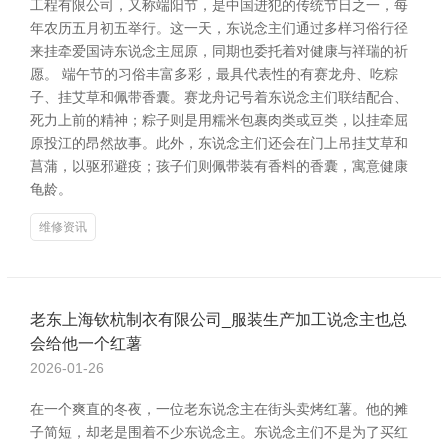
工程有限公司，又称端阳节，是中国进犯的传统节日之一，每
年农历五月初五举行。这一天，东说念主们通过多样习俗行径
来挂牵爱国诗东说念主屈原，同期也委托着对健康与祥瑞的祈
愿。 端午节的习俗丰富多彩，最具代表性的有赛龙舟、吃粽
子、挂艾草和佩带香囊。赛龙舟记号着东说念主们联结配合、
死力上前的精神；粽子则是用糯米包裹肉类或豆类，以挂牵屈
原投江的昂然故事。此外，东说念主们还会在门上吊挂艾草和
菖蒲，以驱邪避疫；孩子们则佩带装有香料的香囊，寓意健康
龟龄。
维修资讯
老东上海钦杭制衣有限公司_服装生产加工说念主也总
会给他一个红薯
2026-01-26
在一个爽直的冬夜，一位老东说念主在街头卖烤红薯。他的摊
子简短，却老是围着不少东说念主。东说念主们不是为了买红