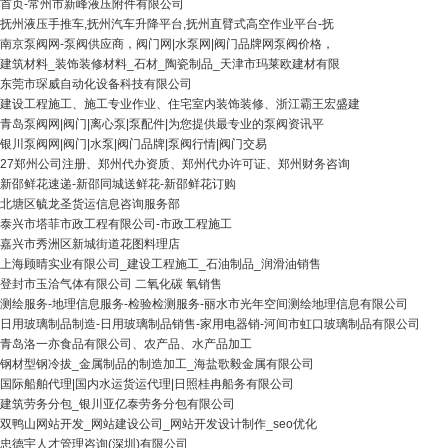
首页-常州市新峰液压附件有限公司
抚州液压手推车,抚州汽车升降平台,抚州直臂式高空作业平台-抚
南京泵阀网-泵阀供应商，阀门网|水泵网|阀门品牌网泵阀价格，
建筑材料_装饰装修材料_石材_陶瓷制品_天津市玛莱欧建材有限
东莞市琛威自动化设备科技有限公司
建设工程施工、施工专业作业、住宅室内装饰装修、浙江霸王宏盛建
青岛泵阀网|阀门|离心泵|泵配件|为您提供最专业的泵阀资讯平
银川泵阀网|阀门|水泵|阀门品牌|泵阀行情|阀门交易
27郑州公司注册、郑州代办资质、郑州代办许可证、郑州财务咨询
新邵鲜花速递-新邵同城送鲜花-新邵鲜花订购
北塘区毓龙圣货运信息咨询服务部
泰兴市塔菲市政工程有限公司-市政工程施工
嘉兴市秀洲区新城街道花图料理店
上海顾晴实业有限公司_建设工程施工_石油制品_润滑油销售
登封市玉洽气体有限公司 二氧化碳 氧销售
测绘服务-地理信息服务-检验检测服务-丽水市光年空间测绘地理信息有限公司
日用玻璃制品制造-日用玻璃制品销售-家用电器销-河间市虹口玻璃制品有限公司
青岛洛一亦食品有限公司、农产品、水产品加工
钢材型钢冷拔_金属制品的制造加工_海盐歌毅金属有限公司
国际船舶代理|国内水运货运代理|日照桂冉船务有限公司
建筑劳务分包_银川亚亿泰劳务分包有限公司
双鸭山网站开发_网站建设公司_网站开发设计制作_seo优化
忠德宇人才管理咨询(深圳)有限公司